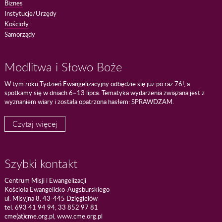
Biznes
Instytucje/Urzędy
Kościoły
Samorządy
Modlitwa i Słowo Boże
W tym roku Tydzień Ewangelizacyjny odbędzie się już po raz 76!, a
spotkamy się w dniach 6–13 lipca. Tematyka wydarzenia związana jest z
wyznaniem wiary i została opatrzona hasłem: SPRAWDZAM.
Czytaj więcej
Szybki kontakt
Centrum Misji i Ewangelizacji
Kościoła Ewangelicko-Augsburskiego
ul. Misyjna 8, 43-445 Dzięgielów
tel. 693 41 94 94, 33 852 97 81
cme(at)cme.org.pl, www.cme.org.pl