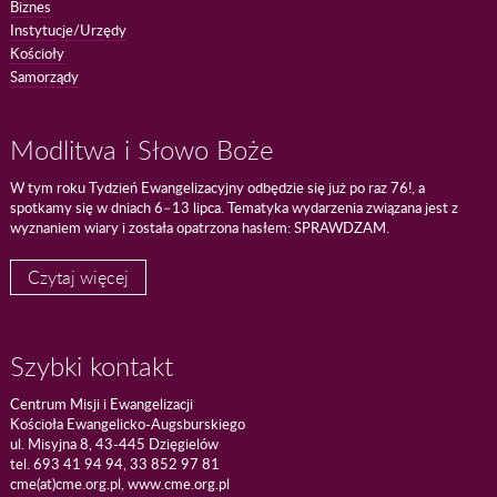
Biznes
Instytucje/Urzędy
Kościoły
Samorządy
Modlitwa i Słowo Boże
W tym roku Tydzień Ewangelizacyjny odbędzie się już po raz 76!, a
spotkamy się w dniach 6–13 lipca. Tematyka wydarzenia związana jest z
wyznaniem wiary i została opatrzona hasłem: SPRAWDZAM.
Czytaj więcej
Szybki kontakt
Centrum Misji i Ewangelizacji
Kościoła Ewangelicko-Augsburskiego
ul. Misyjna 8, 43-445 Dzięgielów
tel. 693 41 94 94, 33 852 97 81
cme(at)cme.org.pl, www.cme.org.pl