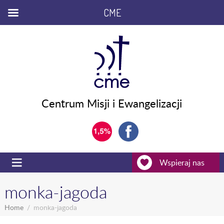
CME
Centrum Misji i Ewangelizacji
Wspieraj nas
monka-jagoda
Home
monka-jagoda