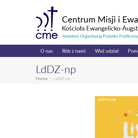
Centrum Misji i Ewa
Kościoła Ewangelicko-Augs
Jesteśmy Organizacją Pożytku Publicz
O nas
Rób z nami
Weź udział
Pom
LdDZ-np
Home
LdDZ-np