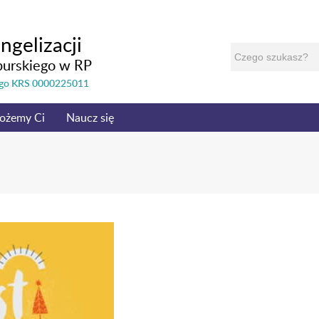
ngelizacji
burskiego w RP
nego KRS 0000225011
ożemy Ci
Naucz się