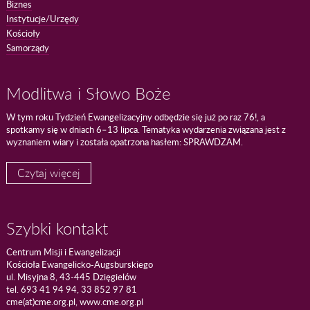
Biznes
Instytucje/Urzędy
Kościoły
Samorządy
Modlitwa i Słowo Boże
W tym roku Tydzień Ewangelizacyjny odbędzie się już po raz 76!, a
spotkamy się w dniach 6–13 lipca. Tematyka wydarzenia związana jest z
wyznaniem wiary i została opatrzona hasłem: SPRAWDZAM.
Czytaj więcej
Szybki kontakt
Centrum Misji i Ewangelizacji
Kościoła Ewangelicko-Augsburskiego
ul. Misyjna 8, 43-445 Dzięgielów
tel. 693 41 94 94, 33 852 97 81
cme(at)cme.org.pl, www.cme.org.pl