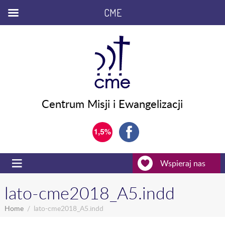
CME
Centrum Misji i Ewangelizacji
Wspieraj nas
lato-cme2018_A5.indd
Home
lato-cme2018_A5.indd