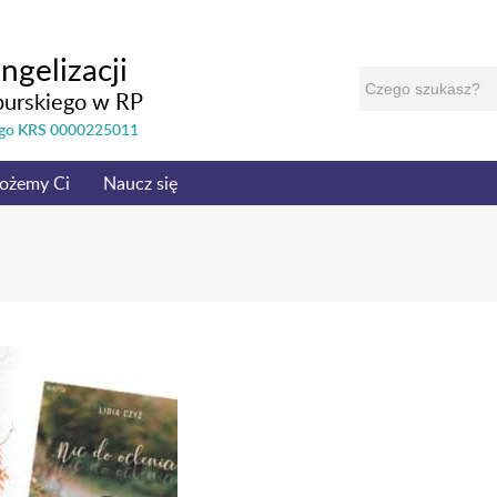
ngelizacji
burskiego w RP
nego KRS 0000225011
ożemy Ci
Naucz się