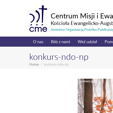
Centrum Misji i Ewa
Kościoła Ewangelicko-Augs
Jesteśmy Organizacją Pożytku Publicz
O nas
Rób z nami
Weź udział
Pom
konkurs-ndo-np
Home
konkurs-ndo-np