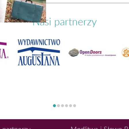
Nasi partnerzy
 partnerzy
Modlitwa i Słowo 