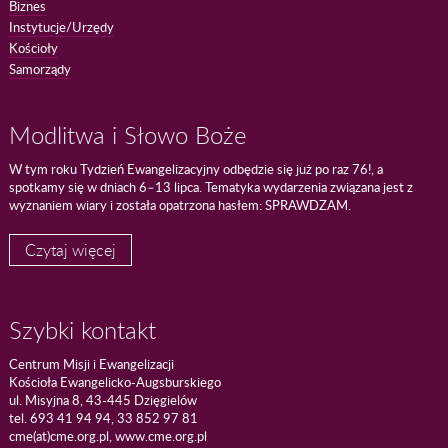
Biznes
Instytucje/Urzędy
Kościoły
Samorządy
Modlitwa i Słowo Boże
W tym roku Tydzień Ewangelizacyjny odbędzie się już po raz 76!, a
spotkamy się w dniach 6–13 lipca. Tematyka wydarzenia związana jest z
wyznaniem wiary i została opatrzona hasłem: SPRAWDZAM.
Czytaj więcej
Szybki kontakt
Centrum Misji i Ewangelizacji
Kościoła Ewangelicko-Augsburskiego
ul. Misyjna 8, 43-445 Dzięgielów
tel. 693 41 94 94, 33 852 97 81
cme(at)cme.org.pl, www.cme.org.pl