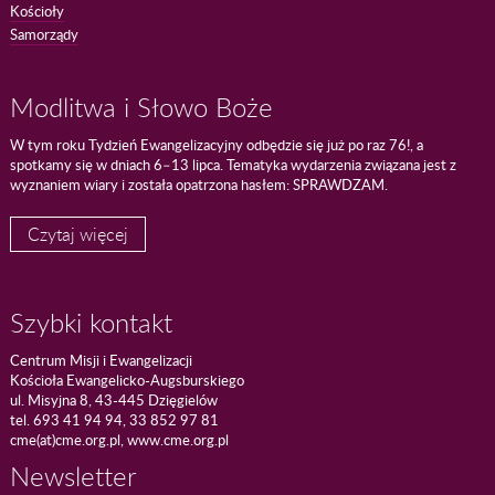
Kościoły
Samorządy
Modlitwa i Słowo Boże
W tym roku Tydzień Ewangelizacyjny odbędzie się już po raz 76!, a
spotkamy się w dniach 6–13 lipca. Tematyka wydarzenia związana jest z
wyznaniem wiary i została opatrzona hasłem: SPRAWDZAM.
Czytaj więcej
Szybki kontakt
Centrum Misji i Ewangelizacji
Kościoła Ewangelicko-Augsburskiego
ul. Misyjna 8, 43-445 Dzięgielów
tel. 693 41 94 94, 33 852 97 81
cme(at)cme.org.pl, www.cme.org.pl
Newsletter