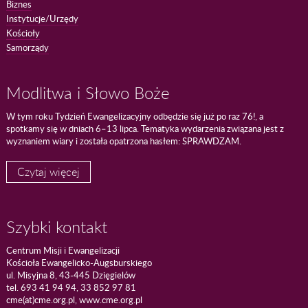
Biznes
Instytucje/Urzędy
Kościoły
Samorządy
Modlitwa i Słowo Boże
W tym roku Tydzień Ewangelizacyjny odbędzie się już po raz 76!, a
spotkamy się w dniach 6–13 lipca. Tematyka wydarzenia związana jest z
wyznaniem wiary i została opatrzona hasłem: SPRAWDZAM.
Czytaj więcej
Szybki kontakt
Centrum Misji i Ewangelizacji
Kościoła Ewangelicko-Augsburskiego
ul. Misyjna 8, 43-445 Dzięgielów
tel. 693 41 94 94, 33 852 97 81
cme(at)cme.org.pl, www.cme.org.pl