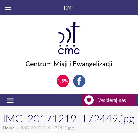
CME
Centrum Misji i Ewangelizacji
Wspieraj nas
IMG_20171219_172449.jpg
Home
IMG_20171219_172449.jpg