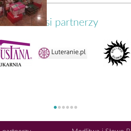
Nasi partnerzy
 partnerzy
Modlitwa i Słowo 