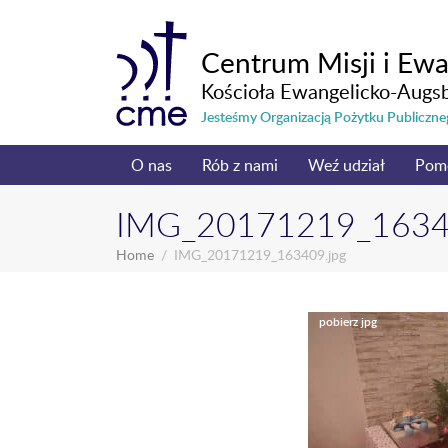
Centrum Misji i Ewa
Kościoła Ewangelicko-Augs
Jesteśmy Organizacją Pożytku Publicz
O nas
Rób z nami
Weź udział
Pom
IMG_20171219_1634
Home
IMG_20171219_163409.jpg