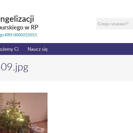
ngelizacji
burskiego w RP
nego KRS 0000225011
ożemy Ci
Naucz się
09.jpg