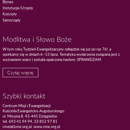
Biznes
Instytucje/Urzędy
Kościoły
Samorządy
Modlitwa i Słowo Boże
W tym roku Tydzień Ewangelizacyjny odbędzie się już po raz 76!, a
spotkamy się w dniach 6–13 lipca. Tematyka wydarzenia związana jest z
wyznaniem wiary i została opatrzona hasłem: SPRAWDZAM.
Czytaj więcej
Szybki kontakt
Centrum Misji i Ewangelizacji
Kościoła Ewangelicko-Augsburskiego
ul. Misyjna 8, 43-445 Dzięgielów
tel. 693 41 94 94, 33 852 97 81
cme(at)cme.org.pl, www.cme.org.pl