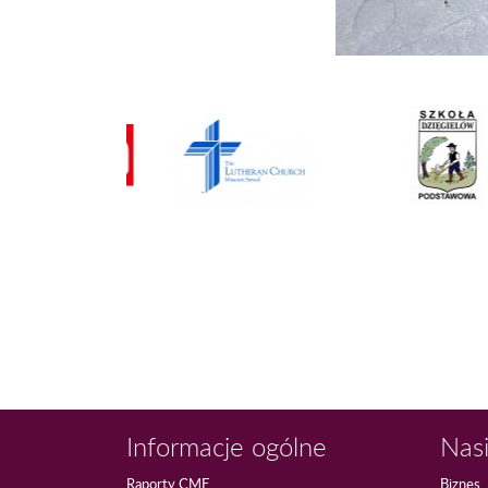
Informacje ogólne
Nasi
Raporty CME
Biznes