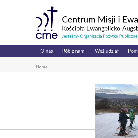
Centrum Misji i Ewa
Kościoła Ewangelicko-Augs
Jesteśmy Organizacją Pożytku Publicz
O nas
Rób z nami
Weź udział
Pom
Home