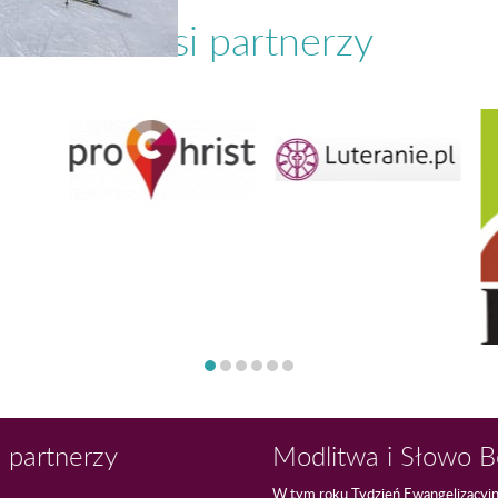
Nasi partnerzy
 partnerzy
Modlitwa i Słowo 
W tym roku Tydzień Ewangelizacyj