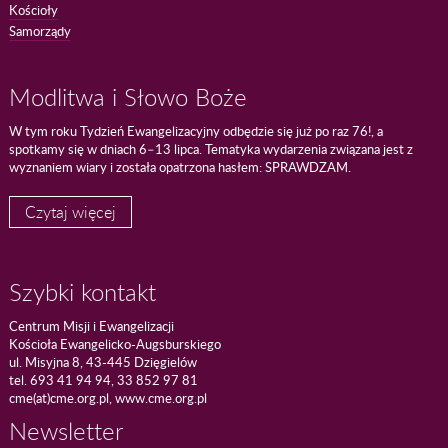
Kościoły
Samorządy
Modlitwa i Słowo Boże
W tym roku Tydzień Ewangelizacyjny odbędzie się już po raz 76!, a
spotkamy się w dniach 6–13 lipca. Tematyka wydarzenia związana jest z
wyznaniem wiary i została opatrzona hasłem: SPRAWDZAM.
Czytaj więcej
Szybki kontakt
Centrum Misji i Ewangelizacji
Kościoła Ewangelicko-Augsburskiego
ul. Misyjna 8, 43-445 Dzięgielów
tel. 693 41 94 94, 33 852 97 81
cme(at)cme.org.pl, www.cme.org.pl
Newsletter