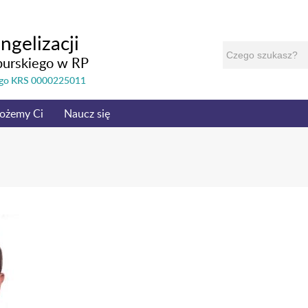
ngelizacji
burskiego w RP
nego KRS 0000225011
ożemy Ci
Naucz się