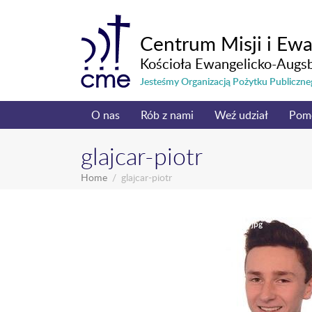
Centrum Misji i Ewa
Kościoła Ewangelicko-Augs
Jesteśmy Organizacją Pożytku Publicz
O nas
Rób z nami
Weź udział
Pom
glajcar-piotr
Home
glajcar-piotr