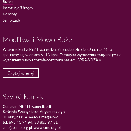
Biznes
Instytucje/Urzędy
Kościoły
Samorządy
Modlitwa i Słowo Boże
W tym roku Tydzień Ewangelizacyjny odbędzie się już po raz 76!, a
spotkamy się w dniach 6–13 lipca. Tematyka wydarzenia związana jest z
wyznaniem wiary i została opatrzona hasłem: SPRAWDZAM.
Czytaj więcej
Szybki kontakt
Centrum Misji i Ewangelizacji
Kościoła Ewangelicko-Augsburskiego
ul. Misyjna 8, 43-445 Dzięgielów
tel. 693 41 94 94, 33 852 97 81
cme(at)cme.org.pl, www.cme.org.pl