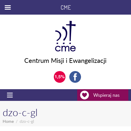
CME
Centrum Misji i Ewangelizacji
Wspieraj nas
dzo-c-gl
Home
dzo-c-gl