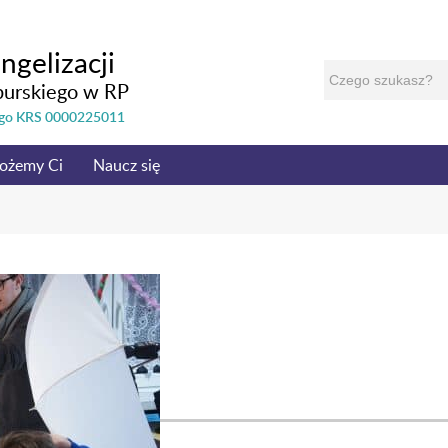
ngelizacji
burskiego w RP
nego KRS 0000225011
ożemy Ci
Naucz się