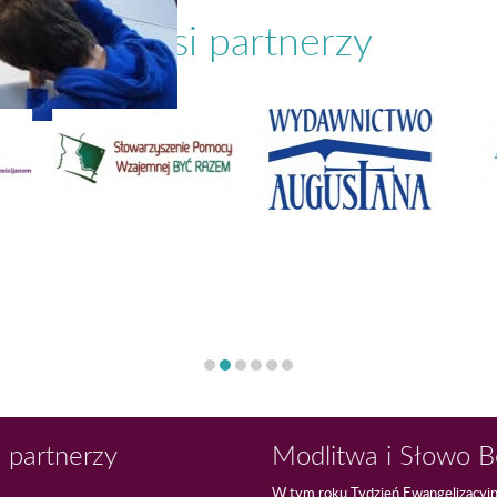
Nasi partnerzy
 partnerzy
Modlitwa i Słowo 
W tym roku Tydzień Ewangelizacyj