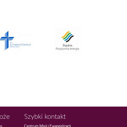
Boże
Szybki kontakt
ny
Centrum Misji i Ewangelizacji