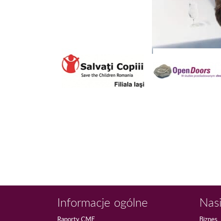
Informacje ogólne
Nasi
Raporty CME
Biznes