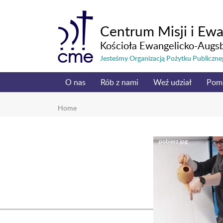
Centrum Misji i Ewa
Kościoła Ewangelicko-Augs
Jesteśmy Organizacją Pożytku Publicz
O nas
Rób z nami
Weź udział
Pom
Home