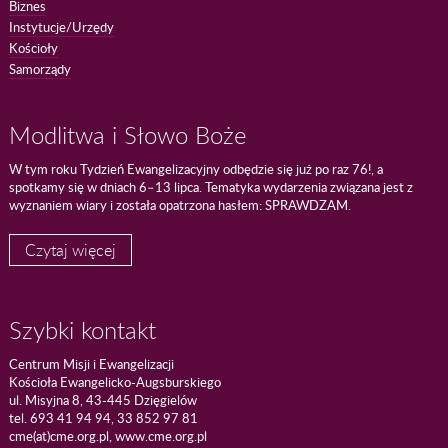
Biznes
Instytucje/Urzędy
Kościoły
Samorządy
Modlitwa i Słowo Boże
W tym roku Tydzień Ewangelizacyjny odbędzie się już po raz 76!, a
spotkamy się w dniach 6–13 lipca. Tematyka wydarzenia związana jest z
wyznaniem wiary i została opatrzona hasłem: SPRAWDZAM.
Czytaj więcej
Szybki kontakt
Centrum Misji i Ewangelizacji
Kościoła Ewangelicko-Augsburskiego
ul. Misyjna 8, 43-445 Dzięgielów
tel. 693 41 94 94, 33 852 97 81
cme(at)cme.org.pl, www.cme.org.pl