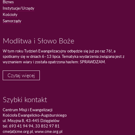
Biznes
Instytucje/Urzędy
Kościoły
Samorządy
Modlitwa i Słowo Boże
W tym roku Tydzień Ewangelizacyjny odbędzie się już po raz 76!, a
spotkamy się w dniach 6–13 lipca. Tematyka wydarzenia związana jest z
wyznaniem wiary i została opatrzona hasłem: SPRAWDZAM.
Czytaj więcej
Szybki kontakt
Centrum Misji i Ewangelizacji
Kościoła Ewangelicko-Augsburskiego
ul. Misyjna 8, 43-445 Dzięgielów
tel. 693 41 94 94, 33 852 97 81
cme(at)cme.org.pl, www.cme.org.pl