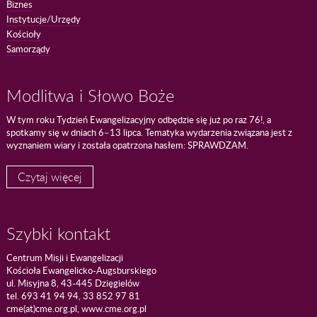
Biznes
Instytucje/Urzędy
Kościoły
Samorządy
Modlitwa i Słowo Boże
W tym roku Tydzień Ewangelizacyjny odbędzie się już po raz 76!, a
spotkamy się w dniach 6–13 lipca. Tematyka wydarzenia związana jest z
wyznaniem wiary i została opatrzona hasłem: SPRAWDZAM.
Czytaj więcej
Szybki kontakt
Centrum Misji i Ewangelizacji
Kościoła Ewangelicko-Augsburskiego
ul. Misyjna 8, 43-445 Dzięgielów
tel. 693 41 94 94, 33 852 97 81
cme(at)cme.org.pl, www.cme.org.pl