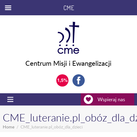
CME
Centrum Misji i Ewangelizacji
Wspieraj nas
CME_luteranie.pl_obóz_dla_dz
Home
CME_luteranie.pl_obóz_dla_dzieci