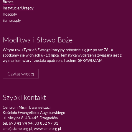
Biznes
Instytucje/Urzędy
Kościoły
Samorządy
Modlitwa i Słowo Boże
W tym roku Tydzień Ewangelizacyjny odbędzie się już po raz 76!, a
spotkamy się w dniach 6–13 lipca. Tematyka wydarzenia związana jest z
wyznaniem wiary i została opatrzona hasłem: SPRAWDZAM.
Czytaj więcej
Szybki kontakt
Centrum Misji i Ewangelizacji
Kościoła Ewangelicko-Augsburskiego
ul. Misyjna 8, 43-445 Dzięgielów
tel. 693 41 94 94, 33 852 97 81
cme(at)cme.org.pl, www.cme.org.pl