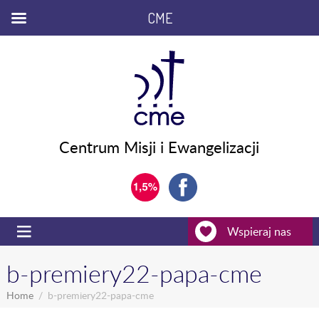
CME
Centrum Misji i Ewangelizacji
Wspieraj nas
b-premiery22-papa-cme
Home
b-premiery22-papa-cme