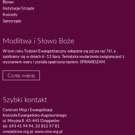
Biznes
Instytucje/Urzędy
Kościoły
Samorządy
Modlitwa i Słowo Boże
W tym roku Tydzień Ewangelizacyjny odbędzie się już po raz 76!, a
spotkamy się w dniach 6–13 lipca. Tematyka wydarzenia związana jest z
wyznaniem wiary i została opatrzona hasłem: SPRAWDZAM.
Czytaj więcej
Szybki kontakt
Centrum Misji i Ewangelizacji
Kościoła Ewangelicko-Augsburskiego
ul. Misyjna 8, 43-445 Dzięgielów
tel. 693 41 94 94, 33 852 97 81
cme(at)cme.org.pl, www.cme.org.pl