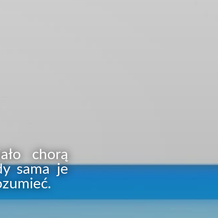
iało chorą
edy sama je
ozumieć.