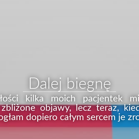
Dalej biegnę
ości kilka moich pacjentek m
 zbliżone objawy, lecz teraz, ki
ogłam dopiero całym sercem je zr