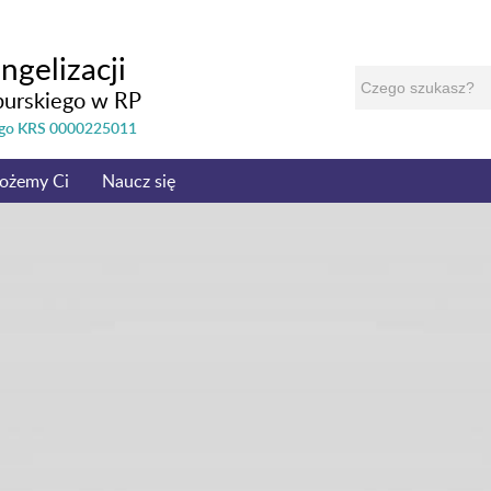
ngelizacji
burskiego w RP
nego KRS 0000225011
ożemy Ci
Naucz się