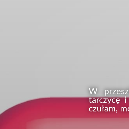
W przeszł
tarczycę i
czułam, m