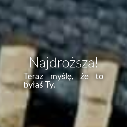
Najdroższa!
Teraz myślę, że to
byłaś Ty.