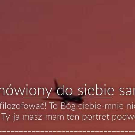
 mówiony do siebie s
filozofować! To Bóg ciebie-mnie n
. Ty-ja masz-mam ten portret podw
________________________________