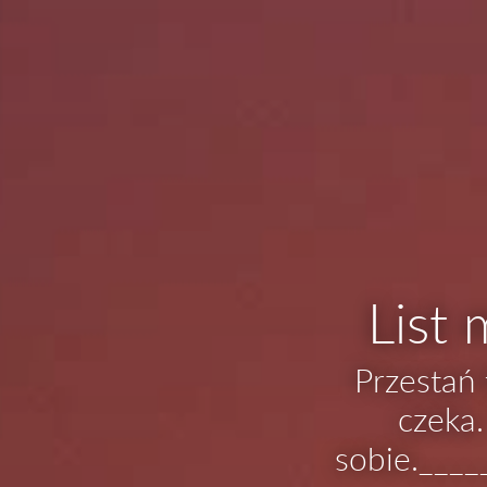
List
Przestań 
czeka
sobie.___