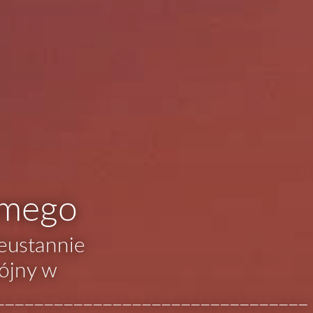
amego
ieustannie
ójny w
________________________________