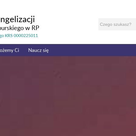
ngelizacji
burskiego w RP
nego KRS 0000225011
ożemy Ci
Naucz się