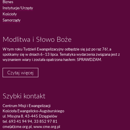
Biznes
Instytucje/Urzędy
Kościoły
Samorządy
Modlitwa i Słowo Boże
W tym roku Tydzień Ewangelizacyjny odbędzie się już po raz 76!, a
spotkamy się w dniach 6–13 lipca. Tematyka wydarzenia związana jest z
wyznaniem wiary i została opatrzona hasłem: SPRAWDZAM.
Czytaj więcej
Szybki kontakt
Centrum Misji i Ewangelizacji
Kościoła Ewangelicko-Augsburskiego
ul. Misyjna 8, 43-445 Dzięgielów
tel. 693 41 94 94, 33 852 97 81
cme(at)cme.org.pl, www.cme.org.pl