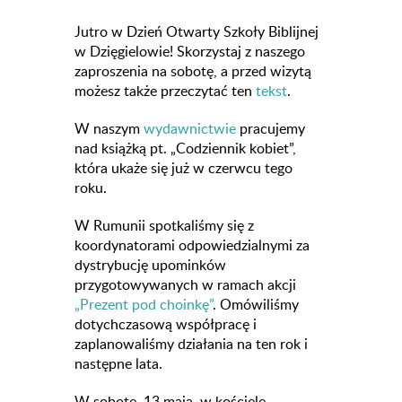
Jutro w Dzień Otwarty Szkoły Biblijnej
w Dzięgielowie! Skorzystaj z naszego
zaproszenia na sobotę, a przed wizytą
możesz także przeczytać ten
tekst
.
W naszym
wydawnictwie
pracujemy
nad książką pt. „Codziennik kobiet”,
która ukaże się już w czerwcu tego
roku.
W Rumunii spotkaliśmy się z
koordynatorami odpowiedzialnymi za
dystrybucję upominków
przygotowywanych w ramach akcji
„Prezent pod choinkę”
. Omówiliśmy
dotychczasową współpracę i
zaplanowaliśmy działania na ten rok i
następne lata.
W sobotę, 13 maja, w kościele