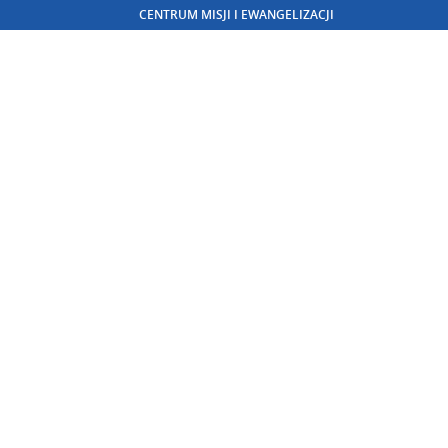
CENTRUM MISJI I EWANGELIZACJI
TE MRĄGOWO, 21-28 SIERPNIA