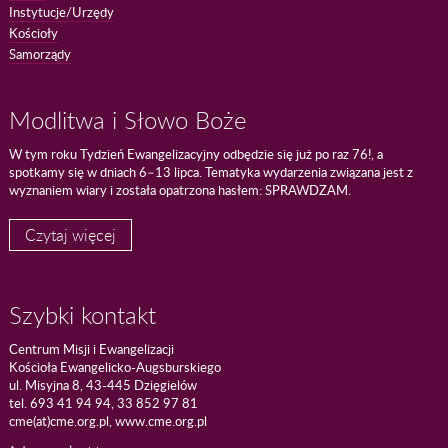
Instytucje/Urzędy
Kościoły
Samorządy
Modlitwa i Słowo Boże
W tym roku Tydzień Ewangelizacyjny odbędzie się już po raz 76!, a
spotkamy się w dniach 6–13 lipca. Tematyka wydarzenia związana jest z
wyznaniem wiary i została opatrzona hasłem: SPRAWDZAM.
Czytaj więcej
Szybki kontakt
Centrum Misji i Ewangelizacji
Kościoła Ewangelicko-Augsburskiego
ul. Misyjna 8, 43-445 Dzięgielów
tel. 693 41 94 94, 33 852 97 81
cme(at)cme.org.pl, www.cme.org.pl