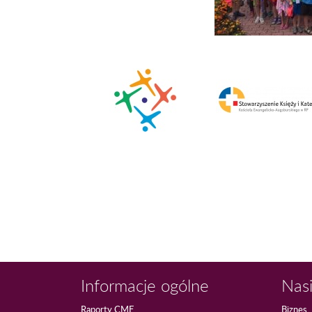
Informacje ogólne
Nasi
Raporty CME
Biznes