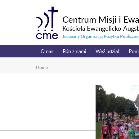
Centrum Misji i Ewa
Kościoła Ewangelicko-Augs
Jesteśmy Organizacją Pożytku Publicz
O nas
Rób z nami
Weź udział
Pom
Home