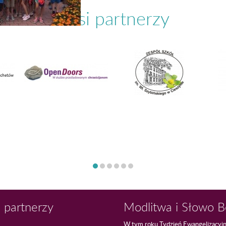
Nasi partnerzy
 partnerzy
Modlitwa i Słowo 
W tym roku Tydzień Ewangelizacyj