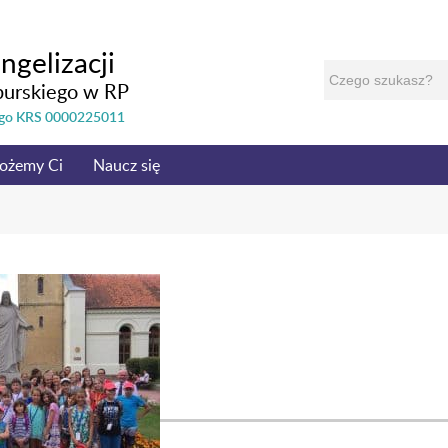
ngelizacji
burskiego w RP
nego KRS 0000225011
ożemy Ci
Naucz się