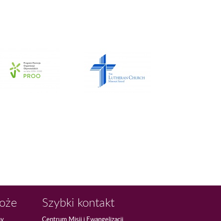
Boże
Szybki kontakt
ny
Centrum Misji i Ewangelizacji