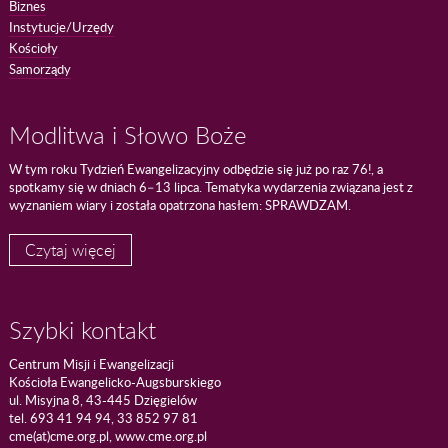
Biznes
Instytucje/Urzędy
Kościoły
Samorządy
Modlitwa i Słowo Boże
W tym roku Tydzień Ewangelizacyjny odbędzie się już po raz 76!, a
spotkamy się w dniach 6–13 lipca. Tematyka wydarzenia związana jest z
wyznaniem wiary i została opatrzona hasłem: SPRAWDZAM.
Czytaj więcej
Szybki kontakt
Centrum Misji i Ewangelizacji
Kościoła Ewangelicko-Augsburskiego
ul. Misyjna 8, 43-445 Dzięgielów
tel. 693 41 94 94, 33 852 97 81
cme(at)cme.org.pl, www.cme.org.pl