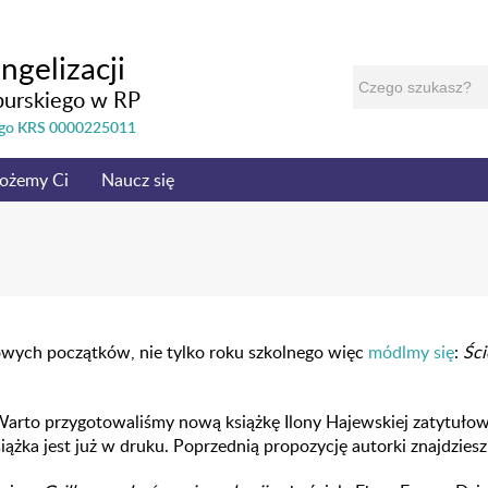
ngelizacji
burskiego w RP
nego KRS 0000225011
ożemy Ci
Naucz się
owych początków, nie tylko roku szkolnego więc
módlmy się
:
Ści
rto przygotowaliśmy nową książkę Ilony Hajewskiej zatytuło
iążka jest już w druku. Poprzednią propozycję autorki znajdzies