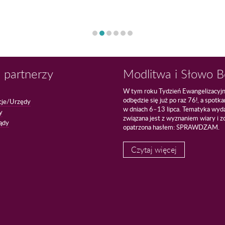
 partnerzy
Modlitwa i Słowo 
W tym roku Tydzień Ewangelizacyj
odbędzie się już po raz 76!, a spotk
cje/Urzędy
w dniach 6–13 lipca. Tematyka wyd
y
związana jest z wyznaniem wiary i z
ądy
opatrzona hasłem: SPRAWDZAM.
Czytaj więcej