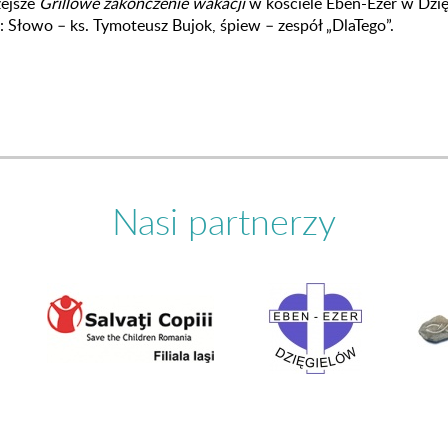
zejsze
Grillowe zakończenie wakacji
w kościele Eben-Ezer w Dzię
 Słowo – ks. Tymoteusz Bujok, śpiew – zespół „DlaTego”.
Nasi partnerzy