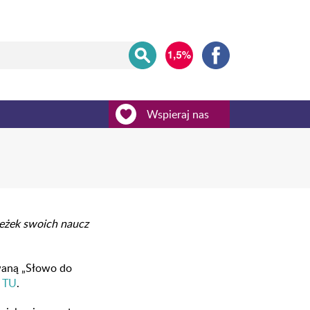
Wspieraj nas
eżek swoich naucz
waną „Słowo do
z
TU
.