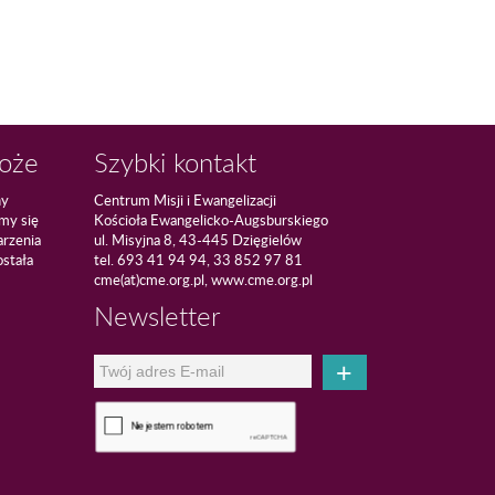
Boże
Szybki kontakt
ny
Centrum Misji i Ewangelizacji
amy się
Kościoła Ewangelicko-Augsburskiego
arzenia
ul. Misyjna 8, 43-445 Dzięgielów
ostała
tel. 693 41 94 94, 33 852 97 81
cme(at)cme.org.pl, www.cme.org.pl
Newsletter
+