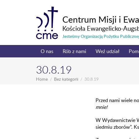
Centrum Misji i Ewa
Kościoła Ewangelicko-Augs
Jesteśmy Organizacją Pożytku Publicz
O nas
Rób z nami
Weź udział
Pom
30.8.19
Home
Bez kategorii
30.8.19
Przed nami wiele n
mnie!
W Wydawnictwie Wa
siedmiu zborów”. Ks