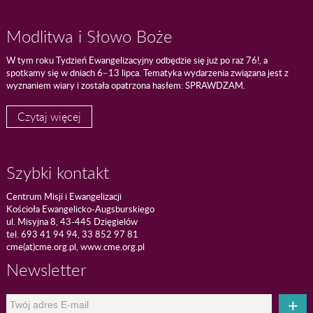
Modlitwa i Słowo Boże
W tym roku Tydzień Ewangelizacyjny odbędzie się już po raz 76!, a
spotkamy się w dniach 6–13 lipca. Tematyka wydarzenia związana jest z
wyznaniem wiary i została opatrzona hasłem: SPRAWDZAM.
Czytaj więcej
Szybki kontakt
Centrum Misji i Ewangelizacji
Kościoła Ewangelicko-Augsburskiego
ul. Misyjna 8, 43-445 Dzięgielów
tel. 693 41 94 94, 33 852 97 81
cme(at)cme.org.pl, www.cme.org.pl
Newsletter
+