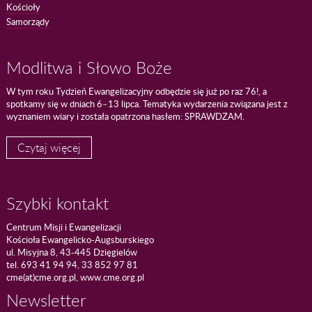
Kościoły
Samorządy
Modlitwa i Słowo Boże
W tym roku Tydzień Ewangelizacyjny odbędzie się już po raz 76!, a
spotkamy się w dniach 6–13 lipca. Tematyka wydarzenia związana jest z
wyznaniem wiary i została opatrzona hasłem: SPRAWDZAM.
Czytaj więcej
Szybki kontakt
Centrum Misji i Ewangelizacji
Kościoła Ewangelicko-Augsburskiego
ul. Misyjna 8, 43-445 Dzięgielów
tel. 693 41 94 94, 33 852 97 81
cme(at)cme.org.pl, www.cme.org.pl
Newsletter