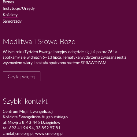
Biznes
Instytucje/Urzędy
Kościoły
Samorządy
Modlitwa i Słowo Boże
W tym roku Tydzień Ewangelizacyjny odbędzie się już po raz 76!, a
spotkamy się w dniach 6–13 lipca. Tematyka wydarzenia związana jest z
wyznaniem wiary i została opatrzona hasłem: SPRAWDZAM.
Czytaj więcej
Szybki kontakt
Centrum Misji i Ewangelizacji
Kościoła Ewangelicko-Augsburskiego
ul. Misyjna 8, 43-445 Dzięgielów
tel. 693 41 94 94, 33 852 97 81
cme(at)cme.org.pl, www.cme.org.pl