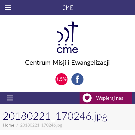
CME
Centrum Misji i Ewangelizacji
Wspieraj nas
20180221_170246.jpg
Home
20180221_170246.jpg