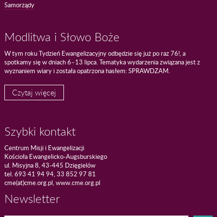
Samorządy
Modlitwa i Słowo Boże
W tym roku Tydzień Ewangelizacyjny odbędzie się już po raz 76!, a
spotkamy się w dniach 6–13 lipca. Tematyka wydarzenia związana jest z
wyznaniem wiary i została opatrzona hasłem: SPRAWDZAM.
Czytaj więcej
Szybki kontakt
Centrum Misji i Ewangelizacji
Kościoła Ewangelicko-Augsburskiego
ul. Misyjna 8, 43-445 Dzięgielów
tel. 693 41 94 94, 33 852 97 81
cme(at)cme.org.pl, www.cme.org.pl
Newsletter