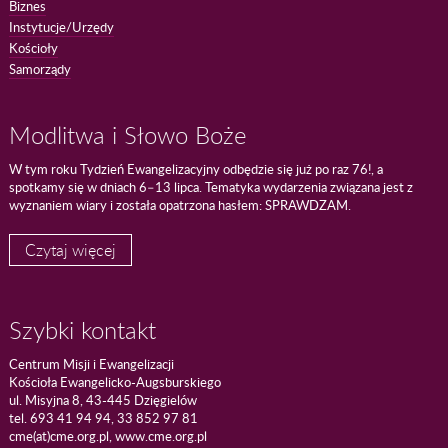
Biznes
Instytucje/Urzędy
Kościoły
Samorządy
Modlitwa i Słowo Boże
W tym roku Tydzień Ewangelizacyjny odbędzie się już po raz 76!, a
spotkamy się w dniach 6–13 lipca. Tematyka wydarzenia związana jest z
wyznaniem wiary i została opatrzona hasłem: SPRAWDZAM.
Czytaj więcej
Szybki kontakt
Centrum Misji i Ewangelizacji
Kościoła Ewangelicko-Augsburskiego
ul. Misyjna 8, 43-445 Dzięgielów
tel. 693 41 94 94, 33 852 97 81
cme(at)cme.org.pl, www.cme.org.pl