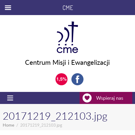
CME
Centrum Misji i Ewangelizacji
Wspieraj nas
20171219_212103.jpg
Home
20171219_212103.jpg