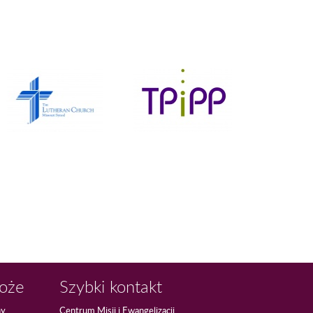
Boże
Szybki kontakt
ny
Centrum Misji i Ewangelizacji