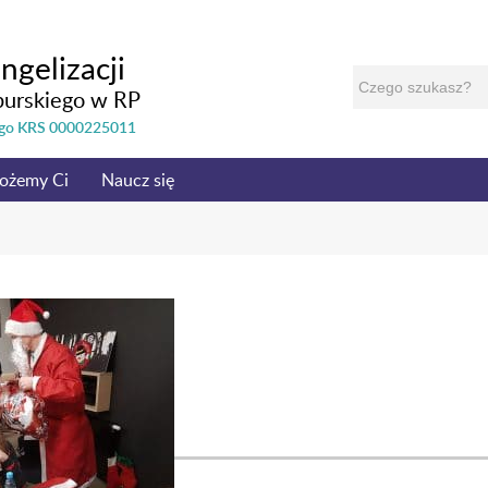
ngelizacji
burskiego w RP
nego KRS 0000225011
ożemy Ci
Naucz się