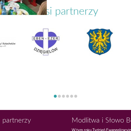
Nasi partnerzy
 partnerzy
Modlitwa i Słowo 
W tym roku Tydzień Ewangelizacyj