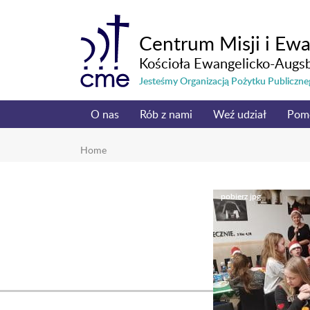
Centrum Misji i Ewa
Kościoła Ewangelicko-Augs
Jesteśmy Organizacją Pożytku Publicz
O nas
Rób z nami
Weź udział
Pom
Home