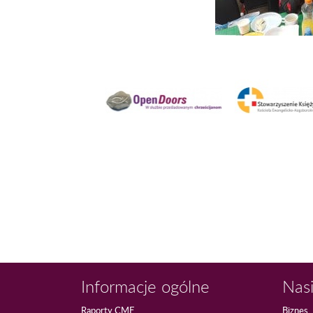
Informacje ogólne
Nasi
Raporty CME
Biznes