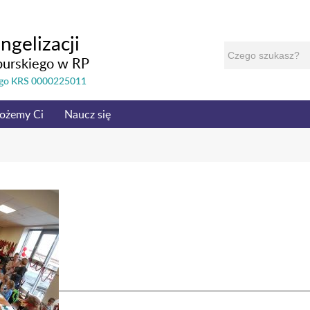
ngelizacji
burskiego w RP
nego KRS 0000225011
ożemy Ci
Naucz się