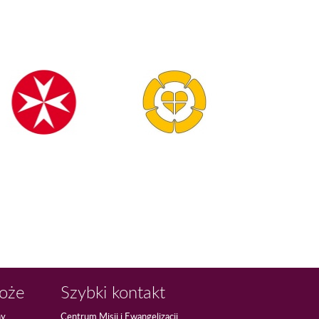
Boże
Szybki kontakt
ny
Centrum Misji i Ewangelizacji