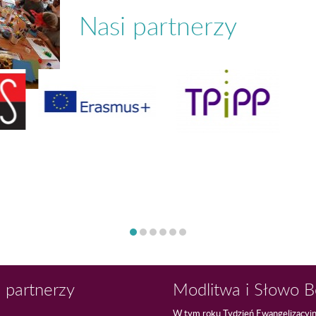
Nasi partnerzy
 partnerzy
Modlitwa i Słowo 
W tym roku Tydzień Ewangelizacyj