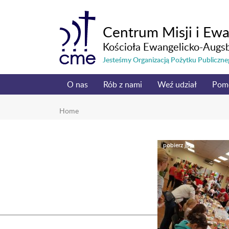
Centrum Misji i Ewa
Kościoła Ewangelicko-Augs
Jesteśmy Organizacją Pożytku Publicz
O nas
Rób z nami
Weź udział
Pom
Home