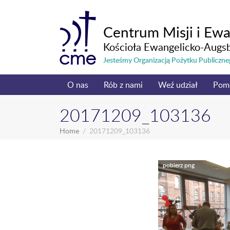
Centrum Misji i Ewa
Kościoła Ewangelicko-Augs
Jesteśmy Organizacją Pożytku Publicz
O nas
Rób z nami
Weź udział
Pom
20171209_103136
Home
20171209_103136