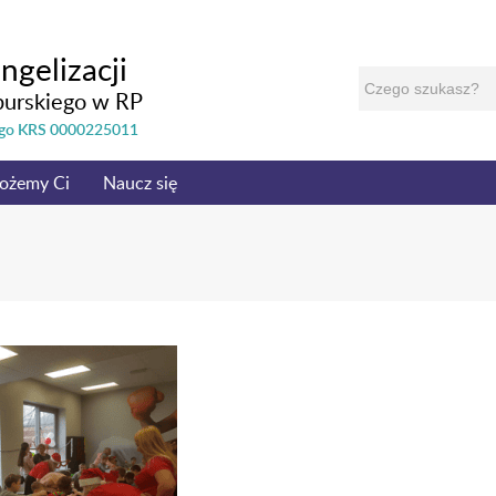
ngelizacji
burskiego w RP
nego KRS 0000225011
ożemy Ci
Naucz się