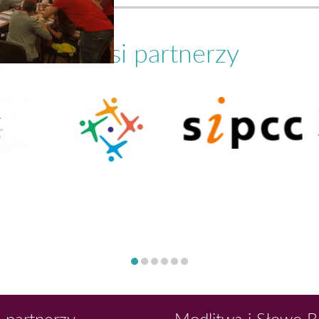
Nasi partnerzy
 partnerzy
Modlitwa i Słowo 