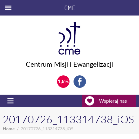
CME
Centrum Misji i Ewangelizacji
Wspieraj nas
20170726_113314738_iOS
Home
20170726_113314738_iOS