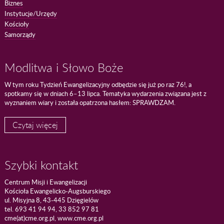
Biznes
Instytucje/Urzędy
Kościoły
Samorządy
Modlitwa i Słowo Boże
W tym roku Tydzień Ewangelizacyjny odbędzie się już po raz 76!, a
spotkamy się w dniach 6–13 lipca. Tematyka wydarzenia związana jest z
wyznaniem wiary i została opatrzona hasłem: SPRAWDZAM.
Czytaj więcej
Szybki kontakt
Centrum Misji i Ewangelizacji
Kościoła Ewangelicko-Augsburskiego
ul. Misyjna 8, 43-445 Dzięgielów
tel. 693 41 94 94, 33 852 97 81
cme(at)cme.org.pl, www.cme.org.pl