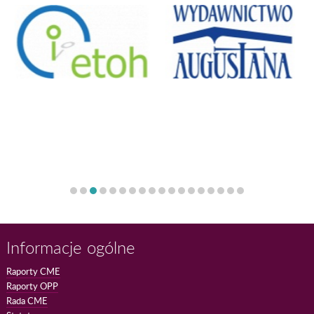
Informacje ogólne
Raporty CME
Raporty OPP
Rada CME