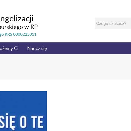
ngelizacji
burskiego w RP
nego KRS 0000225011
ożemy Ci
Naucz się