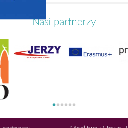
Nasi partnerzy
 partnerzy
Modlitwa i Słowo 