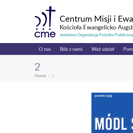
Centrum Misji i Ewa
Kościoła Ewangelicko-Augs
Jesteśmy Organizacją Pożytku Publicz
O nas
Rób z nami
Weź udział
Pom
2
Home
2