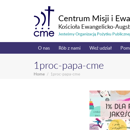
Centrum Misji i Ewa
Kościoła Ewangelicko-Augs
Jesteśmy Organizacją Pożytku Publicz
O nas
Rób z nami
Weź udział
Pom
1proc-papa-cme
Home
1proc-papa-cme