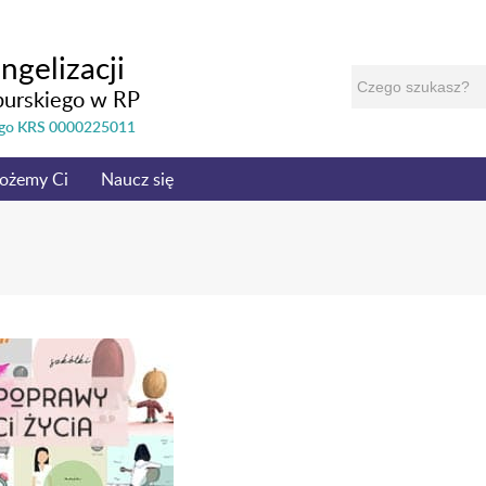
ngelizacji
burskiego w RP
nego KRS 0000225011
ożemy Ci
Naucz się