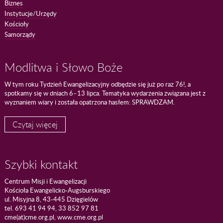
Biznes
Instytucje/Urzędy
Kościoły
Samorządy
Modlitwa i Słowo Boże
W tym roku Tydzień Ewangelizacyjny odbędzie się już po raz 76!, a
spotkamy się w dniach 6–13 lipca. Tematyka wydarzenia związana jest z
wyznaniem wiary i została opatrzona hasłem: SPRAWDZAM.
Czytaj więcej
Szybki kontakt
Centrum Misji i Ewangelizacji
Kościoła Ewangelicko-Augsburskiego
ul. Misyjna 8, 43-445 Dzięgielów
tel. 693 41 94 94, 33 852 97 81
cme(at)cme.org.pl, www.cme.org.pl