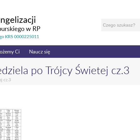
ngelizacji
burskiego w RP
nego KRS 0000225011
ożemy Ci
Naucz się
ziela po Trójcy Świetej cz.3
j cz.3