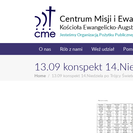
Centrum Misji i Ewa
Kościoła Ewangelicko-Augs
Jesteśmy Organizacją Pożytku Publicz
O nas
Rób z nami
Weź udział
Pom
13.09 konspekt 14.Nied
Home
13.09 konspekt 14.Niedziela po Trójcy Świete