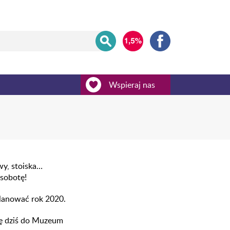
Wspieraj nas
wy, stoiska…
 sobotę!
planować rok 2020.
się dziś do Muzeum