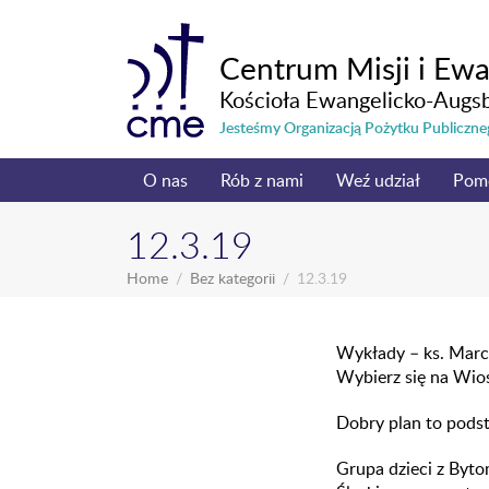
Centrum Misji i Ewa
Kościoła Ewangelicko-Augs
Jesteśmy Organizacją Pożytku Publicz
O nas
Rób z nami
Weź udział
Pom
12.3.19
Home
Bez kategorii
12.3.19
Wykłady – ks. Marc
Wybierz się na Wi
Dobry plan to podst
Grupa dzieci z Byto