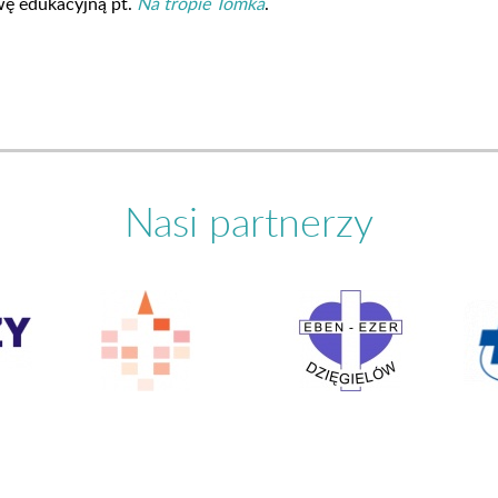
wę edukacyjną pt.
Na tropie Tomka
.
Nasi partnerzy