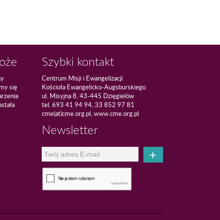
Boże
Szybki kontakt
ny
Centrum Misji i Ewangelizacji
amy się
Kościoła Ewangelicko-Augsburskiego
arzenia
ul. Misyjna 8, 43-445 Dzięgielów
ostała
tel. 693 41 94 94, 33 852 97 81
cme(at)cme.org.pl, www.cme.org.pl
Newsletter
+