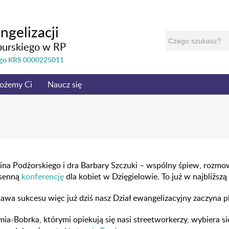
ngelizacji
burskiego w RP
nego KRS 0000225011
ożemy Ci
Naucz się
ina Podżorskiego i dra Barbary Szczuki – wspólny śpiew, rozmo
osenną
konferencję
dla kobiet w Dzięgielowie. To już w najbliższą
awa sukcesu więc już dziś nasz Dział ewangelizacyjny zaczyna 
mia-Bobrka, którymi opiekują się nasi streetworkerzy, wybiera 