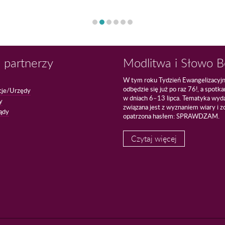
 partnerzy
Modlitwa i Słowo 
W tym roku Tydzień Ewangelizacyj
odbędzie się już po raz 76!, a spotk
cje/Urzędy
w dniach 6–13 lipca. Tematyka wyd
y
związana jest z wyznaniem wiary i z
ądy
opatrzona hasłem: SPRAWDZAM.
Czytaj więcej