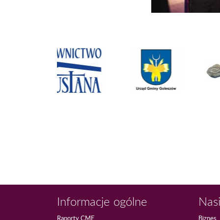
Informacje ogólne
Nasi
Raporty CME
Biznes