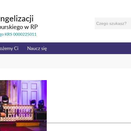
ngelizacji
burskiego w RP
nego KRS 0000225011
ożemy Ci
Naucz się