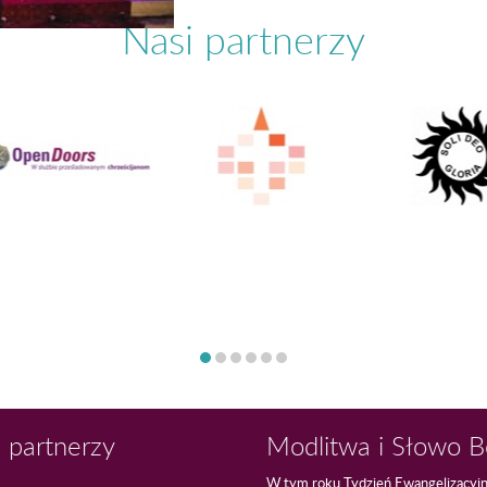
Nasi partnerzy
 partnerzy
Modlitwa i Słowo 
W tym roku Tydzień Ewangelizacyj