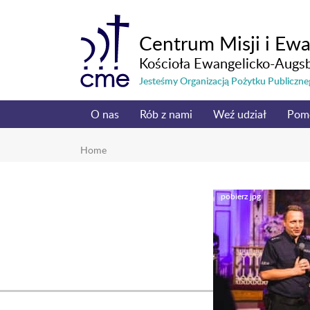
Centrum Misji i Ewa
Kościoła Ewangelicko-Augs
Jesteśmy Organizacją Pożytku Publicz
O nas
Rób z nami
Weź udział
Pom
Home