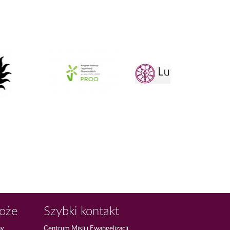
Boże
Szybki kontakt
ny
Centrum Misji i Ewangelizacji