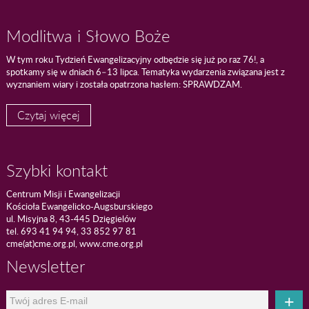
Modlitwa i Słowo Boże
W tym roku Tydzień Ewangelizacyjny odbędzie się już po raz 76!, a
spotkamy się w dniach 6–13 lipca. Tematyka wydarzenia związana jest z
wyznaniem wiary i została opatrzona hasłem: SPRAWDZAM.
Czytaj więcej
Szybki kontakt
Centrum Misji i Ewangelizacji
Kościoła Ewangelicko-Augsburskiego
ul. Misyjna 8, 43-445 Dzięgielów
tel. 693 41 94 94, 33 852 97 81
cme(at)cme.org.pl, www.cme.org.pl
Newsletter
+