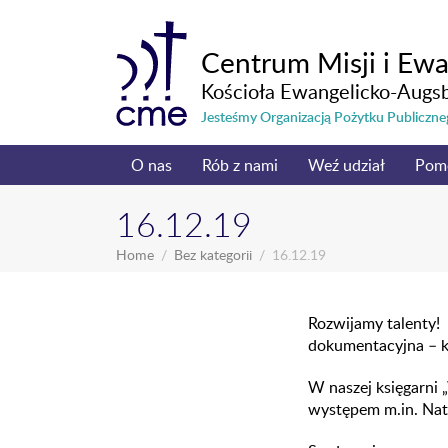
Centrum Misji i Ewa
Kościoła Ewangelicko-Augs
Jesteśmy Organizacją Pożytku Publicz
O nas
Rób z nami
Weź udział
Pom
16.12.19
Home
Bez kategorii
16.12.19
Rozwijamy talenty!
dokumentacyjna – k
W naszej księgarni 
występem m.in. Nat