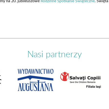
amy na 20. jubileuszowe
Rodzinne Spotkanie Świąteczne
. Święta
Nasi partnerzy