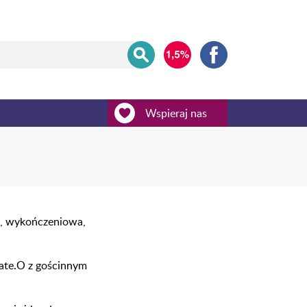
Wspieraj nas
a, wykończeniowa,
te.O z gościnnym