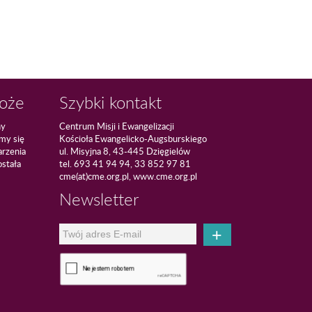
Boże
Szybki kontakt
ny
Centrum Misji i Ewangelizacji
amy się
Kościoła Ewangelicko-Augsburskiego
arzenia
ul. Misyjna 8, 43-445 Dzięgielów
ostała
tel. 693 41 94 94, 33 852 97 81
cme(at)cme.org.pl, www.cme.org.pl
Newsletter
+