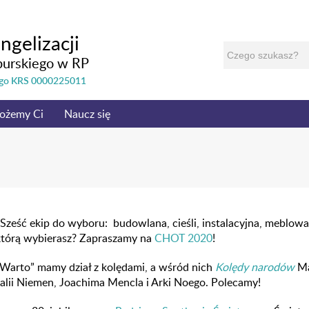
ngelizacji
burskiego w RP
nego KRS 0000225011
ożemy Ci
Naucz się
 Sześć
ekip do wyboru:
budowlana, cieśli, in
stalacyjna, meblow
tórą wybierasz? Zapraszamy na
CHOT 2020
!
„Warto” mamy dział z kolędami, a wśród nich
Kolędy narodów
Ma
alii Niemen, Joachima Mencla i Arki Noego. Polecamy!