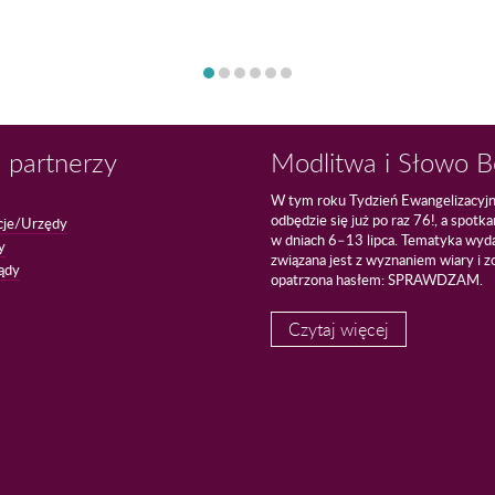
 partnerzy
Modlitwa i Słowo 
W tym roku Tydzień Ewangelizacyj
odbędzie się już po raz 76!, a spotk
cje/Urzędy
w dniach 6–13 lipca. Tematyka wyd
y
związana jest z wyznaniem wiary i z
ądy
opatrzona hasłem: SPRAWDZAM.
Czytaj więcej