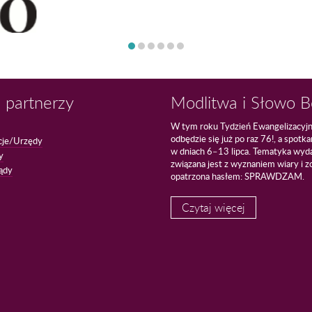
 partnerzy
Modlitwa i Słowo 
W tym roku Tydzień Ewangelizacyj
odbędzie się już po raz 76!, a spotk
cje/Urzędy
w dniach 6–13 lipca. Tematyka wyd
y
związana jest z wyznaniem wiary i z
ądy
opatrzona hasłem: SPRAWDZAM.
Czytaj więcej