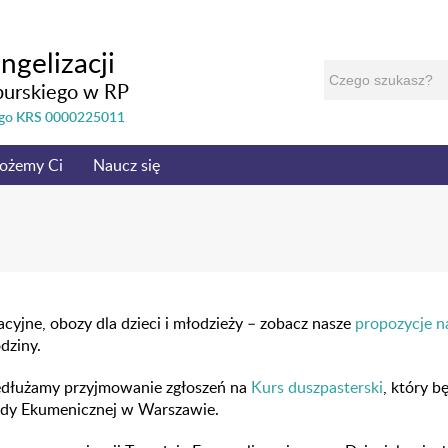
ngelizacji
burskiego w RP
nego KRS 0000225011
ożemy Ci
Naucz się
cyjne, obozy dla dzieci i młodzieży – zobacz nasze
propozycje n
odziny.
edłużamy przyjmowanie zgłoszeń na
Kurs duszpasterski
, który 
Rady Ekumenicznej w Warszawie.