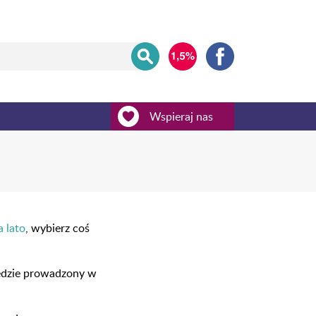
Wspieraj nas
a lato
, wybierz coś
będzie prowadzony w