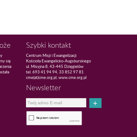
Boże
Szybki kontakt
ny
Centrum Misji i Ewangelizacji
amy się
Kościoła Ewangelicko-Augsburskiego
arzenia
ul. Misyjna 8, 43-445 Dzięgielów
ostała
tel. 693 41 94 94, 33 852 97 81
cme(at)cme.org.pl, www.cme.org.pl
Newsletter
+