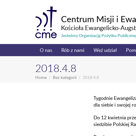
Centrum Misji i Ewa
Kościoła Ewangelicko-Augs
Jesteśmy Organizacją Pożytku Publicz
O nas
Rób z nami
Weź udział
Pom
2018.4.8
Home
Bez kategorii
2018.4.8
Tygodnie Ewangeliza
dla siebie i swojej r
Do 12 kwietnia prz
siedzibie Polskiej 